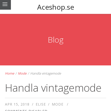
Aceshop.se
Blog
Home
/
Mode
/
Handla vintagemode
Handla vintagemode
APR 15, 2018
ELISE
MODE