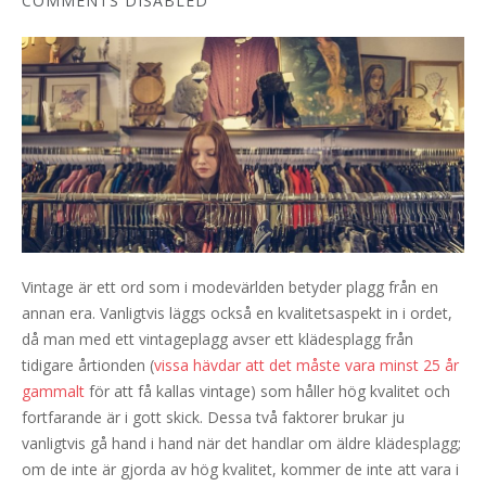
COMMENTS DISABLED
Vintage är ett ord som i modevärlden betyder plagg från en
annan era. Vanligtvis läggs också en kvalitetsaspekt in i ordet,
då man med ett vintageplagg avser ett klädesplagg från
tidigare årtionden (
vissa hävdar att det måste vara minst 25 år
gammalt
för att få kallas vintage) som håller hög kvalitet och
fortfarande är i gott skick. Dessa två faktorer brukar ju
vanligtvis gå hand i hand när det handlar om äldre klädesplagg;
om de inte är gjorda av hög kvalitet, kommer de inte att vara i