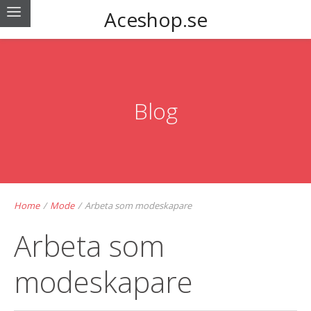
Aceshop.se
Blog
Home
/
Mode
/
Arbeta som modeskapare
Arbeta som
modeskapare