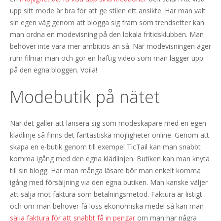
upp sitt mode är bra för att ge stilen ett ansikte. Har man valt
sin egen väg genom att blogga sig fram som trendsetter kan
man ordna en modevisning på den lokala fritidsklubben. Man
behöver inte vara mer ambitiös än så. När modevisningen äger
rum filmar man och gör en häftig video som man lägger upp
på den egna bloggen. Voila!
Modebutik på nätet
När det gäller att lansera sig som modeskapare med en egen
klädlinje så finns det fantastiska möjligheter online. Genom att
skapa en e-butik genom till exempel TicTail kan man snabbt
komma igång med den egna klädlinjen. Butiken kan man knyta
till sin blogg. Har man många läsare bör man enkelt komma
igång med försäljning via den egna butiken. Man kanske väljer
att sälja mot faktura som betalningsmetod. Faktura är listigt
och om man behöver få loss ekonomiska medel så kan man
sälja faktura för att snabbt få in pengar
om man har några