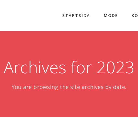
STARTSIDA
MODE
KO
Archives for 2023
You are browsing the site archives by date.